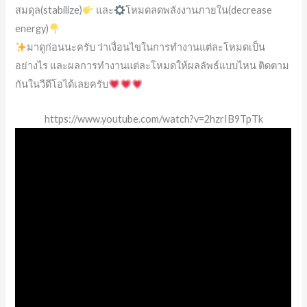
สมดุล(stabilize)
และ
โหมดลดพลังงานภายใน(decrease
energy)
มาดูก่อนนะครับ ว่าเงื่อนไขในการทำงานแต่ละโหมดเป็น
อย่างไร และผลการทำงานแต่ละโหมดให้ผลลัพธ์แบบไหน ติดตาม
กันในวีดีโอได้เลยครับ
https://www.youtube.com/watch?v=2hzrIB9TpTk