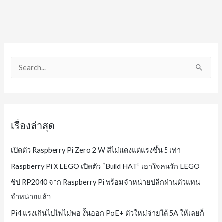
Server
–
Client
ด้วย
S
Socket.io
e
a
r
c
เรื่องล่าสุด
h
f
เปิดตัว Raspberry Pi Zero 2 W สีไม่แดงแต่แรงขึ้น 5 เท่า
o
Raspberry Pi X LEGO เปิดตัว “Build HAT” เอาใจคนรัก LEGO
r
ชิป RP2040 จาก Raspberry Pi พร้อมจำหน่ายปลีกผ่านตัวแทน
:
จำหน่ายแล้ว
Pi4 แรงเกินไปไฟไม่พอ งั้นออก PoE+ ตัวใหม่จ่ายได้ 5A ให้เลยก็